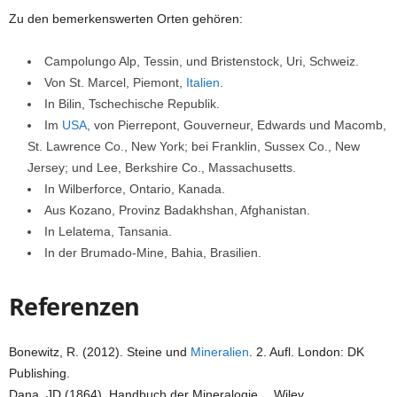
Zu den bemerkenswerten Orten gehören:
Campolungo Alp, Tessin, und Bristenstock, Uri, Schweiz.
Von St. Marcel, Piemont,
Italien
.
In Bilin, Tschechische Republik.
Im
USA
, von Pierrepont, Gouverneur, Edwards und Macomb,
St. Lawrence Co., New York; bei Franklin, Sussex Co., New
Jersey; und Lee, Berkshire Co., Massachusetts.
In Wilberforce, Ontario, Kanada.
Aus Kozano, Provinz Badakhshan, Afghanistan.
In Lelatema, Tansania.
In der Brumado-Mine, Bahia, Brasilien.
Referenzen
Bonewitz, R. (2012). Steine ​​und
Mineralien
. 2. Aufl. London: DK
Publishing.
Dana, JD (1864). Handbuch der Mineralogie… Wiley.