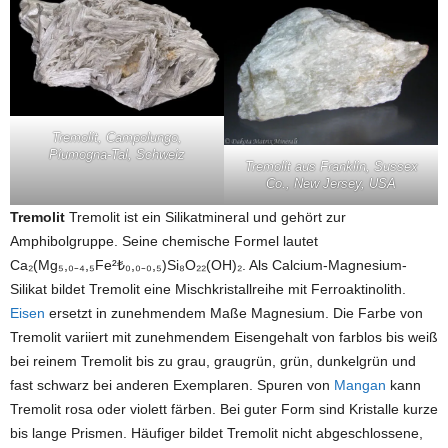
Tremolit, Campolungo,
Piumogna-Tal, Schweiz
Tremolit aus Franklin, Sussex
Co., New Jersey, USA
Tremolit
Tremolit ist ein Silikatmineral und gehört zur
Amphibolgruppe. Seine chemische Formel lautet
Ca₂(Mg₅,₀₋₄,₅Fe²₺₀,₀₋₀,₅)Si₈O₂₂(OH)₂. Als Calcium-Magnesium-
Silikat bildet Tremolit eine Mischkristallreihe mit Ferroaktinolith.
Eisen
ersetzt in zunehmendem Maße Magnesium. Die Farbe von
Tremolit variiert mit zunehmendem Eisengehalt von farblos bis weiß
bei reinem Tremolit bis zu grau, graugrün, grün, dunkelgrün und
fast schwarz bei anderen Exemplaren. Spuren von
Mangan
kann
Tremolit rosa oder violett färben. Bei guter Form sind Kristalle kurze
bis lange Prismen. Häufiger bildet Tremolit nicht abgeschlossene,