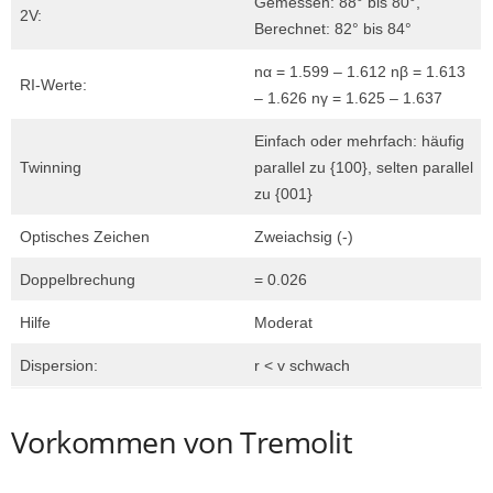
Gemessen: 88° bis 80°,
2V:
Berechnet: 82° bis 84°
nα = 1.599 – 1.612 nβ = 1.613
RI-Werte:
– 1.626 nγ = 1.625 – 1.637
Einfach oder mehrfach: häufig
Twinning
parallel zu {100}, selten parallel
zu {001}
Optisches Zeichen
Zweiachsig (-)
Doppelbrechung
= 0.026
Hilfe
Moderat
Dispersion:
r < v schwach
Vorkommen von Tremolit