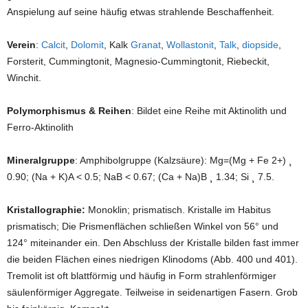
Anspielung auf seine häufig etwas strahlende Beschaffenheit.
Verein
:
Calcit
,
Dolomit
, Kalk
Granat
,
Wollastonit
,
Talk
,
diopside
,
Forsterit, Cummingtonit, Magnesio-Cummingtonit, Riebeckit,
Winchit.
Polymorphismus & Reihen
: Bildet eine Reihe mit Aktinolith und
Ferro-Aktinolith
Mineralgruppe
: Amphibolgruppe (Kalzsäure): Mg=(Mg + Fe 2+) ¸
0.90; (Na + K)A < 0.5; NaB < 0.67; (Ca + Na)B ¸ 1.34; Si ¸ 7.5.
Kristallographie:
Monoklin; prismatisch. Kristalle im Habitus
prismatisch; Die Prismenflächen schließen Winkel von 56° und
124° miteinander ein. Den Abschluss der Kristalle bilden fast immer
die beiden Flächen eines niedrigen Klinodoms (Abb. 400 und 401).
Tremolit ist oft blattförmig und häufig in Form strahlenförmiger
säulenförmiger Aggregate. Teilweise in seidenartigen Fasern. Grob