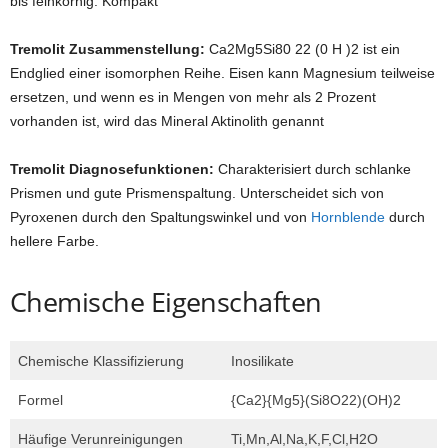
bis feinkörnig. Kompakt
Tremolit
Zusammenstellung:
Ca2Mg5Si80 22 (0 H )2 ist ein
Endglied einer isomorphen Reihe. Eisen kann Magnesium teilweise
ersetzen, und wenn es in Mengen von mehr als 2 Prozent
vorhanden ist, wird das Mineral Aktinolith genannt
Tremolit
Diagnosefunktionen:
Charakterisiert durch schlanke
Prismen und gute Prismenspaltung. Unterscheidet sich von
Pyroxenen durch den Spaltungswinkel und von
Hornblende
durch
hellere Farbe.
Chemische Eigenschaften
Chemische Klassifizierung
Inosilikate
Formel
{Ca2}{Mg5}(Si8O22)(OH)2
Häufige Verunreinigungen
Ti,Mn,Al,Na,K,F,Cl,H2O