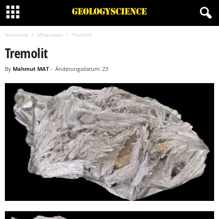
Startseite
Mineralien
Tremolit
Tremolit
By
Mahmut MAT
-
Änderungsdatum: 23