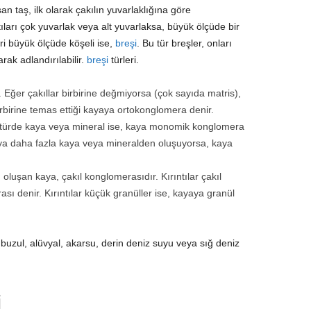
şan taş, ilk olarak çakılın yuvarlaklığına göre
ntıları çok yuvarlak veya alt yuvarlaksa, büyük ölçüde bir
ri büyük ölçüde köşeli ise,
breşi
. Bu tür breşler, onları
arak adlandırılabilir.
breşi
türleri.
. Eğer çakıllar birbirine değmiyorsa (çok sayıda matris),
irbirine temas ettiği kayaya ortokonglomera denir.
nı türde kaya veya mineral ise, kaya monomik konglomera
i veya daha fazla kaya veya mineralden oluşuyorsa, kaya
 oluşan kaya, çakıl konglomerasıdır. Kırıntılar çakıl
ı denir. Kırıntılar küçük granüller ise, kayaya granül
uzul, alüvyal, akarsu, derin deniz suyu veya sığ deniz
i