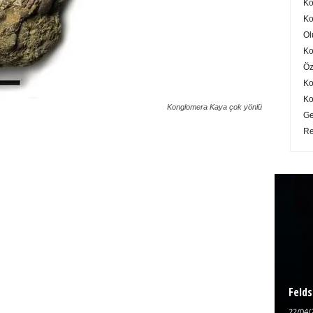
Ko
Ko
Ol
Ko
Öz
Ko
Ko
Konglomera Kaya çok yönlü
Ge
Re
Felds
22/04/