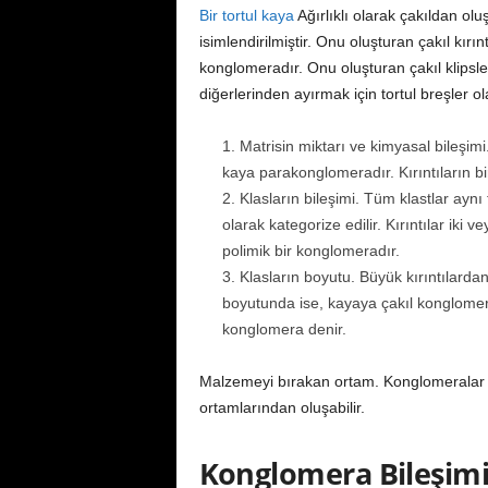
Bir tortul kaya
Ağırlıklı olarak çakıldan olu
isimlendirilmiştir. Onu oluşturan çakıl kırı
konglomeradır. Onu oluşturan çakıl klipsle
diğerlerinden ayırmak için tortul breşler ol
Matrisin miktarı ve kimyasal bileşimi
kaya parakonglomeradır. Kırıntıların b
Klasların bileşimi. Tüm klastlar ay
olarak kategorize edilir. Kırıntılar ik
polimik bir konglomeradır.
Klasların boyutu. Büyük kırıntılardan
boyutunda ise, kayaya çakıl konglomeras
konglomera denir.
Malzemeyi bırakan ortam. Konglomeralar b
ortamlarından oluşabilir.
Konglomera Bileşim