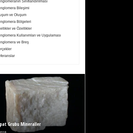
nglomeranın Sınıflandırılması
nglomera Bileşimi
uşum ve Oluşum
nglomera Bölgeleri
ellikler ve Özellikler
nglomera Kullanımları ve Uygulaması
nglomera ve Breş
rçekler
feranslar
pat Grubu Mineraller
2018