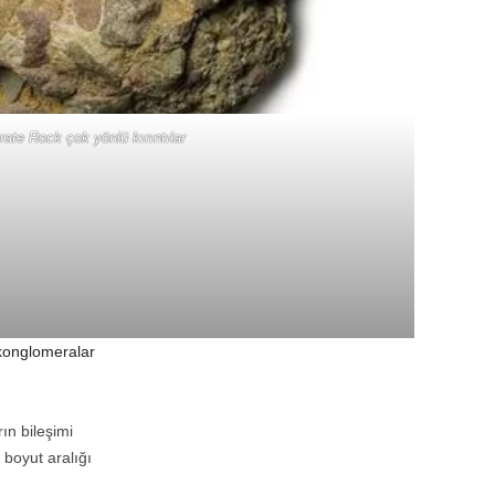
ate Rock çok yönlü kırıntılar
 konglomeralar
rın bileşimi
 boyut aralığı