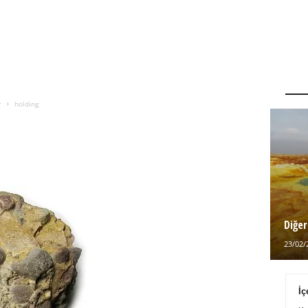
r
holding
Diğer
23/02/
İç