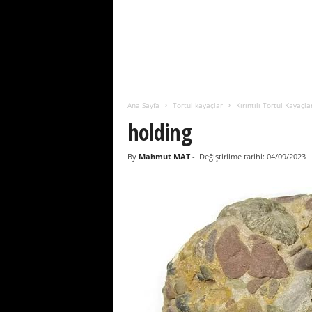
i
m
i
Ana Sayfa
Tortul kayaçlar
Kırıntılı Tortul Kayaçla
holding
By
Mahmut MAT
-
Değiştirilme tarihi: 04/09/2023