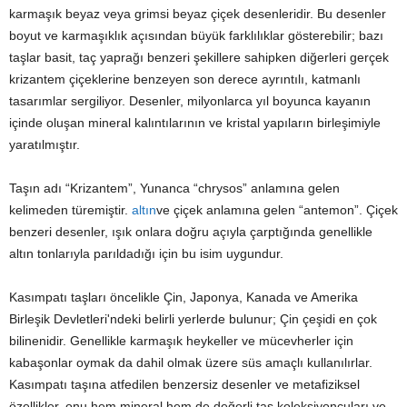
karmaşık beyaz veya grimsi beyaz çiçek desenleridir. Bu desenler
boyut ve karmaşıklık açısından büyük farklılıklar gösterebilir; bazı
taşlar basit, taç yaprağı benzeri şekillere sahipken diğerleri gerçek
krizantem çiçeklerine benzeyen son derece ayrıntılı, katmanlı
tasarımlar sergiliyor. Desenler, milyonlarca yıl boyunca kayanın
içinde oluşan mineral kalıntılarının ve kristal yapıların birleşimiyle
yaratılmıştır.
Taşın adı “Krizantem”, Yunanca “chrysos” anlamına gelen
kelimeden türemiştir.
altın
ve çiçek anlamına gelen “antemon”. Çiçek
benzeri desenler, ışık onlara doğru açıyla çarptığında genellikle
altın tonlarıyla parıldadığı için bu isim uygundur.
Kasımpatı taşları öncelikle Çin, Japonya, Kanada ve Amerika
Birleşik Devletleri'ndeki belirli yerlerde bulunur; Çin çeşidi en çok
bilinenidir. Genellikle karmaşık heykeller ve mücevherler için
kabaşonlar oymak da dahil olmak üzere süs amaçlı kullanılırlar.
Kasımpatı taşına atfedilen benzersiz desenler ve metafiziksel
özellikler, onu hem mineral hem de değerli taş koleksiyoncuları ve