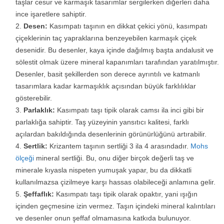
taşlar cesur ve karmaşık tasarımlar sergilerken diğerleri daha
ince işaretlere sahiptir.
Desen:
Kasımpatı taşının en dikkat çekici yönü, kasımpatı
çiçeklerinin taç yapraklarına benzeyebilen karmaşık çiçek
desenidir. Bu desenler, kaya içinde dağılmış başta andalusit ve
sölestit olmak üzere mineral kapanımları tarafından yaratılmıştır.
Desenler, basit şekillerden son derece ayrıntılı ve katmanlı
tasarımlara kadar karmaşıklık açısından büyük farklılıklar
gösterebilir.
Parlaklık:
Kasımpatı taşı tipik olarak camsı ila inci gibi bir
parlaklığa sahiptir. Taş yüzeyinin yansıtıcı kalitesi, farklı
açılardan bakıldığında desenlerinin görünürlüğünü artırabilir.
Sertlik:
Krizantem taşının sertliği 3 ila 4 arasındadır.
Mohs
ölçeği
mineral sertliği. Bu, onu diğer birçok değerli taş ve
minerale kıyasla nispeten yumuşak yapar, bu da dikkatli
kullanılmazsa çizilmeye karşı hassas olabileceği anlamına gelir.
Şeffaflık:
Kasımpatı taşı tipik olarak opaktır, yani ışığın
içinden geçmesine izin vermez. Taşın içindeki mineral kalıntıları
ve desenler onun şeffaf olmamasına katkıda bulunuyor.