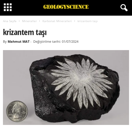
Ana Sayfa
Mineraller
Karbonat Mineralleri
krizantem taşı
krizantem taşı
By
Mahmut MAT
-
Değiştirilme tarihi: 01/07/2024