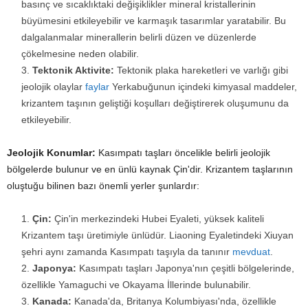
basınç ve sıcaklıktaki değişiklikler mineral kristallerinin
büyümesini etkileyebilir ve karmaşık tasarımlar yaratabilir. Bu
dalgalanmalar minerallerin belirli düzen ve düzenlerde
çökelmesine neden olabilir.
Tektonik Aktivite:
Tektonik plaka hareketleri ve varlığı gibi
jeolojik olaylar
faylar
Yerkabuğunun içindeki kimyasal maddeler,
krizantem taşının geliştiği koşulları değiştirerek oluşumunu da
etkileyebilir.
Jeolojik Konumlar:
Kasımpatı taşları öncelikle belirli jeolojik
bölgelerde bulunur ve en ünlü kaynak Çin'dir. Krizantem taşlarının
oluştuğu bilinen bazı önemli yerler şunlardır:
Çin:
Çin'in merkezindeki Hubei Eyaleti, yüksek kaliteli
Krizantem taşı üretimiyle ünlüdür. Liaoning Eyaletindeki Xiuyan
şehri aynı zamanda Kasımpatı taşıyla da tanınır
mevduat
.
Japonya:
Kasımpatı taşları Japonya'nın çeşitli bölgelerinde,
özellikle Yamaguchi ve Okayama İllerinde bulunabilir.
Kanada:
Kanada'da, Britanya Kolumbiyası'nda, özellikle