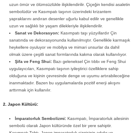
uzun ömür ve ölümsüzlükle ilişkilendirilir. Çiçeğin kendisi asaletin
sembolüdür ve Kasımpatı taşının üzerindeki krizantem
yapraklarını andıran desenler uğurlu kabul edilir ve genellikle
uzun ve sağlıklı bir yaşam dilekleriyle ilişkilendirilir.
Sanat ve Dekorasyon:
Kasımpatı taşı yüzyıllardır Çin
sanatında ve dekorasyonunda kullanılmıştır. Genellikle karmaşık
heykellere oyuluyor ve mobilya ve mimari unsurlar da dahil
olmak üzere çeşitli sanat formlarında kakma olarak kullanılıyor.
Şifa ve Feng Shui:
Bazı geleneksel Çin tıbbı ve Feng Shui
uygulayıcıları, Kasımpatı taşının iyileştirici özelliklere sahip
olduğuna ve kişinin çevresinde denge ve uyumu artırabileceğine
inanmaktadır. Bazen bu uygulamalarda pozitif enerji akışını
arttırmak için kullanılır.
2. Japon Kültürü:
İmparatorluk Sembolizmi:
Kasımpatı, İmparatorluk ailesinin
sembolü olarak Japon kültüründe özel bir yere sahiptir.
Kasımpatı Tahtı, Japon imparatorluk çizgisinin adıdır ve