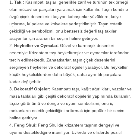
Takı:
Kasımpatı taşları genellikle zarif ve türünün tek örneği
olan mücevher parçaları yaratmak için kullanılır. Taşın kendine
özgü çiçek desenlerini taşıyan kabaşonlar yüzüklere, kolye
uçlarına, küpelere ve kolyelere yerleştirilmiştir. Taşın estetik
çekiciliği ve sembolizmi, onu benzersiz değerli taş takılar
arayanlar için aranan bir seçim haline getiriyor.
Heykeller ve Oymalar:
Güzel ve karmaşık desenleri
nedeniyle Krizantem taşı heykeltıraşlar ve oymacılar tarafından
tercih edilmektedir. Zanaatkarlar, taşın çiçek desenlerini
sergileyen heykeller ve dekoratif öğeler yaratıyor. Bu heykeller
küçük heykelciklerden daha büyük, daha ayrıntılı parçalara
kadar değişebilir.
Dekoratif Objeler:
Kasımpatı taşı, kağıt ağırlıkları, vazolar ve
masa tablaları gibi çeşitli dekoratif objelerin yapımında kullanılır.
Eşsiz görünümü ve denge ve uyum sembolizmi, onu iç
mekanların estetik çekiciliğini arttırmak için popüler bir seçim
haline getiriyor.
Feng Shui:
Feng Shui'de krizantem taşının dengeyi ve
uyumu desteklediğine inanılıyor. Evlerde ve ofislerde pozitif