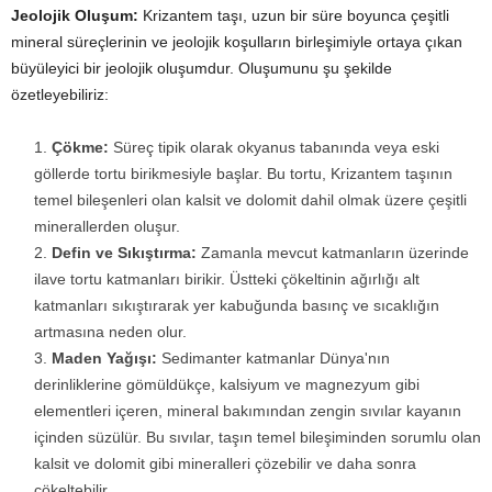
Jeolojik Oluşum:
Krizantem taşı, uzun bir süre boyunca çeşitli
mineral süreçlerinin ve jeolojik koşulların birleşimiyle ortaya çıkan
büyüleyici bir jeolojik oluşumdur. Oluşumunu şu şekilde
özetleyebiliriz:
Çökme:
Süreç tipik olarak okyanus tabanında veya eski
göllerde tortu birikmesiyle başlar. Bu tortu, Krizantem taşının
temel bileşenleri olan kalsit ve dolomit dahil olmak üzere çeşitli
minerallerden oluşur.
Defin ve Sıkıştırma:
Zamanla mevcut katmanların üzerinde
ilave tortu katmanları birikir. Üstteki çökeltinin ağırlığı alt
katmanları sıkıştırarak yer kabuğunda basınç ve sıcaklığın
artmasına neden olur.
Maden Yağışı:
Sedimanter katmanlar Dünya'nın
derinliklerine gömüldükçe, kalsiyum ve magnezyum gibi
elementleri içeren, mineral bakımından zengin sıvılar kayanın
içinden süzülür. Bu sıvılar, taşın temel bileşiminden sorumlu olan
kalsit ve dolomit gibi mineralleri çözebilir ve daha sonra
çökeltebilir.