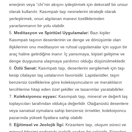
enerjinin veya “chi”nin akışını iyileştirmek için dekoratif bir unsur
olarak kullanılır. Kasımpatı taşı nesnelerini stratejik olarak
yerleştirmek, onun algılanan manevi özelliklerinden
yararlanmanın bir yolu olabilir.
Meditasyon ve Spiritüel Uygulamalar:
Bazı kişiler
Kasımpatı taşının desenlerinin ve denge ve dönüşümle olan
ilişkilerinin onu meditasyon ve ruhsal uygulamalar için uygun bir
araç haline getirdiğine inanır. İç yansımaya, kişisel gelişime ve
denge duygusuna ulaşmaya yardımcı olduğu düşünülmektedir.
Özlü Sanat:
Kasımpatı taşı, desenlerini sergilemek için taşı
kesip cilalayan taş ustalarının favorisidir. Lapidaristler, taşın
benzersiz özelliklerine göre koleksiyoncuların ve meraklıların
tercihlerine hitap eden özel şekiller ve tasarımlar yaratabilirler.
Koleksiyoncu eşyası:
Kasımpatı taşı, mineral ve değerli taş
toplayıcıları tarafından oldukça değerlidir. Olağanüstü desenlere
veya sanatsal oymalara sahip benzersiz örnekler, koleksiyoncu
pazarında yüksek fiyatlara sahip olabilir.
Eğitimsel ve Jeolojik İlgi:
Krizantem taşı, oluşum süreci ve
mineral bileşimi nedeniyle jeolojik açıdan ilgi çekicidir. Süreçleri