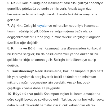
Doku:
Dokunulduğunda Kasımpatı taşı cilalı yüzeyi nedeniyle
genellikle pürüzsüz ve serin bir his verir. Ancak taşın özel
kesimine ve bitişine bağlı olarak dokuda farklılıklar meydana
gelebilir.
Ağırlık:
Çok gibi
kayalar
ve mineraller nedeniyle Kasımpatı
taşının ağırlığı büyüklüğüne ve yoğunluğuna bağlı olarak
değişebilmektedir. Daha yoğun minerallerle karşılaştırıldığında
özellikle ağır değildir.
Kırılma ve Bölünme:
Kasımpatı taşı düzensizden konkoidal
bir kırılma sergiler; bu da belirli düzlemler yerine düzensiz bir
şekilde kırıldığı anlamına gelir. Belirgin bir bölünmeye sahip
değildir.
Translucency:
Nadir durumlarda, bazı Kasımpatı taşları hafif
bir yarı saydamlık sergileyerek belirli bölümlerden minimum
miktarda ışığın geçmesine izin verebilir. Ancak bu, opak
çeşitliliğe kıyasla daha az yaygındır.
Büyüklük ve şekil:
Kasımpatı taşları kullanım amaçlarına
göre çeşitli boyut ve şekillerde gelir. Takılar, oyma heykeller veya
daha büyük dekoratif parçalar için küçük kabaşonlar olarak