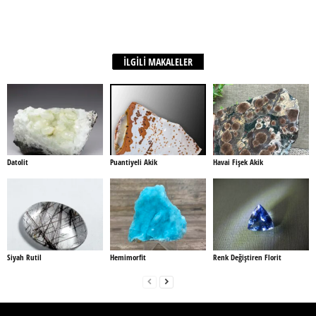
Facebook
X
WhatsApp
paylaş
İLGİLİ MAKALELER
Datolit
Puantiyeli Akik
Havai Fişek Akik
Siyah Rutil
Hemimorfit
Renk Değiştiren Florit