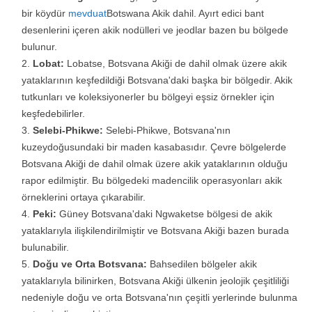
bir köydür
mevduat
Botswana Akik dahil. Ayırt edici bant
desenlerini içeren akik nodülleri ve jeodlar bazen bu bölgede
bulunur.
Lobat:
Lobatse, Botsvana Akiği de dahil olmak üzere akik
yataklarının keşfedildiği Botsvana'daki başka bir bölgedir. Akik
tutkunları ve koleksiyonerler bu bölgeyi eşsiz örnekler için
keşfedebilirler.
Selebi-Phikwe:
Selebi-Phikwe, Botsvana'nın
kuzeydoğusundaki bir maden kasabasıdır. Çevre bölgelerde
Botsvana Akiği de dahil olmak üzere akik yataklarının olduğu
rapor edilmiştir. Bu bölgedeki madencilik operasyonları akik
örneklerini ortaya çıkarabilir.
Peki:
Güney Botsvana'daki Ngwaketse bölgesi de akik
yataklarıyla ilişkilendirilmiştir ve Botsvana Akiği bazen burada
bulunabilir.
Doğu ve Orta Botsvana:
Bahsedilen bölgeler akik
yataklarıyla bilinirken, Botsvana Akiği ülkenin jeolojik çeşitliliği
nedeniyle doğu ve orta Botsvana'nın çeşitli yerlerinde bulunma