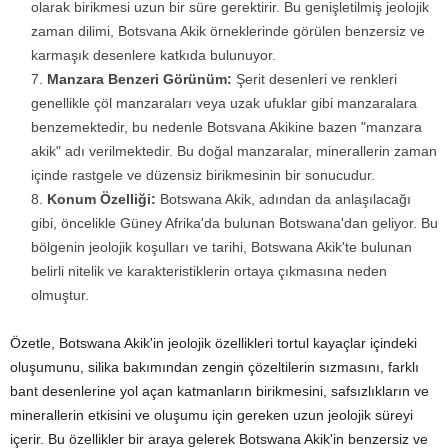
olarak birikmesi uzun bir süre gerektirir. Bu genişletilmiş jeolojik
zaman dilimi, Botsvana Akik örneklerinde görülen benzersiz ve
karmaşık desenlere katkıda bulunuyor.
Manzara Benzeri Görünüm:
Şerit desenleri ve renkleri
genellikle çöl manzaraları veya uzak ufuklar gibi manzaralara
benzemektedir, bu nedenle Botsvana Akikine bazen "manzara
akik" adı verilmektedir. Bu doğal manzaralar, minerallerin zaman
içinde rastgele ve düzensiz birikmesinin bir sonucudur.
Konum Özelliği:
Botswana Akik, adından da anlaşılacağı
gibi, öncelikle Güney Afrika'da bulunan Botswana'dan geliyor. Bu
bölgenin jeolojik koşulları ve tarihi, Botswana Akik'te bulunan
belirli nitelik ve karakteristiklerin ortaya çıkmasına neden
olmuştur.
Özetle, Botswana Akik'in jeolojik özellikleri tortul kayaçlar içindeki
oluşumunu, silika bakımından zengin çözeltilerin sızmasını, farklı
bant desenlerine yol açan katmanların birikmesini, safsızlıkların ve
minerallerin etkisini ve oluşumu için gereken uzun jeolojik süreyi
içerir. Bu özellikler bir araya gelerek Botswana Akik'in benzersiz ve