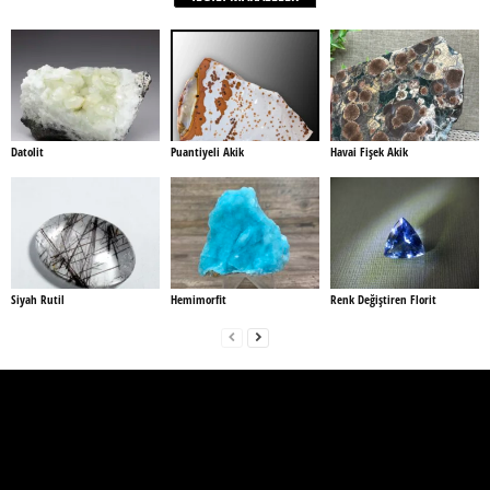
Datolit
Puantiyeli Akik
Havai Fişek Akik
Siyah Rutil
Hemimorfit
Renk Değiştiren Florit