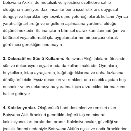
Botswana Akik'in de metafizik ve iyileştirici özelliklere sahip
olduğuna inanılıyor. Bazı insanlar bunu içsel istikrarı, duygusal
dengeyi ve topraklamayı teşvik etme yeteneği olarak kullanır. Ayrıca
yaratıcılığı arttırdığı ve engellerin aşılmasına yardımcı olduğu
düşünülmektedir. Bu inançların bilimsel olarak kanıtlanmadığını ve
bütünsel veya alternatif şifa uygulamalarının bir parçası olarak
görülmesi gerektiğini unutmayın.
3. Dekoratif ve Süslü Kullanım:
Botsvana Akiği takıların ötesinde
süs ve dekorasyon eşyalarında da kullanılmaktadır. Oymalara,
heykellere, kitap ayraçlarına, kağıt ağırlıklarına ve daha fazlasına
dönüştürülebilir. Eşsiz desenleri ve renkleri, onu estetik açıdan hoş
nesneler ve ev dekorasyonu yaratmak için arzu edilen bir malzeme
haline getiriyor.
4. Koleksiyonlar:
Olağanüstü bant desenleri ve renkleri olan
Botsvana Akik örnekleri genellikle değerli taş ve mineral
koleksiyoncuları tarafından aranır. Koleksiyoncular, güzelliği ve
jeolojik önemi nedeniyle Botswana Akik'in eşsiz ve nadir örneklerine