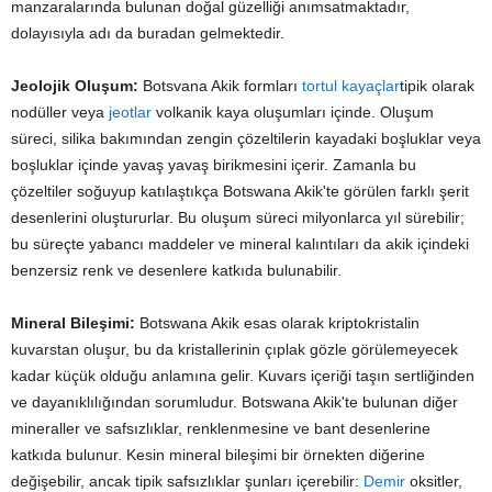
manzaralarında bulunan doğal güzelliği anımsatmaktadır,
dolayısıyla adı da buradan gelmektedir.
Jeolojik Oluşum:
Botsvana Akik formları
tortul kayaçlar
tipik olarak
nodüller veya
jeotlar
volkanik kaya oluşumları içinde. Oluşum
süreci, silika bakımından zengin çözeltilerin kayadaki boşluklar veya
boşluklar içinde yavaş yavaş birikmesini içerir. Zamanla bu
çözeltiler soğuyup katılaştıkça Botswana Akik'te görülen farklı şerit
desenlerini oluştururlar. Bu oluşum süreci milyonlarca yıl sürebilir;
bu süreçte yabancı maddeler ve mineral kalıntıları da akik içindeki
benzersiz renk ve desenlere katkıda bulunabilir.
Mineral Bileşimi:
Botswana Akik esas olarak kriptokristalin
kuvarstan oluşur, bu da kristallerinin çıplak gözle görülemeyecek
kadar küçük olduğu anlamına gelir. Kuvars içeriği taşın sertliğinden
ve dayanıklılığından sorumludur. Botswana Akik'te bulunan diğer
mineraller ve safsızlıklar, renklenmesine ve bant desenlerine
katkıda bulunur. Kesin mineral bileşimi bir örnekten diğerine
değişebilir, ancak tipik safsızlıklar şunları içerebilir:
Demir
oksitler,