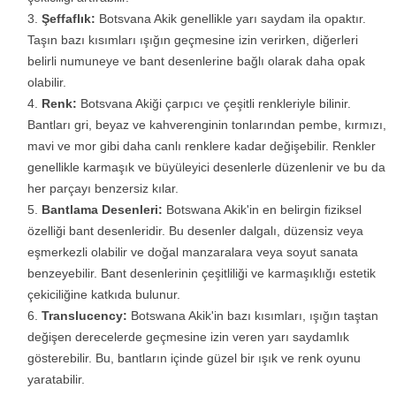
Şeffaflık:
Botsvana Akik genellikle yarı saydam ila opaktır.
Taşın bazı kısımları ışığın geçmesine izin verirken, diğerleri
belirli numuneye ve bant desenlerine bağlı olarak daha opak
olabilir.
Renk:
Botsvana Akiği çarpıcı ve çeşitli renkleriyle bilinir.
Bantları gri, beyaz ve kahverenginin tonlarından pembe, kırmızı,
mavi ve mor gibi daha canlı renklere kadar değişebilir. Renkler
genellikle karmaşık ve büyüleyici desenlerle düzenlenir ve bu da
her parçayı benzersiz kılar.
Bantlama Desenleri:
Botswana Akik'in en belirgin fiziksel
özelliği bant desenleridir. Bu desenler dalgalı, düzensiz veya
eşmerkezli olabilir ve doğal manzaralara veya soyut sanata
benzeyebilir. Bant desenlerinin çeşitliliği ve karmaşıklığı estetik
çekiciliğine katkıda bulunur.
Translucency:
Botswana Akik'in bazı kısımları, ışığın taştan
değişen derecelerde geçmesine izin veren yarı saydamlık
gösterebilir. Bu, bantların içinde güzel bir ışık ve renk oyunu
yaratabilir.