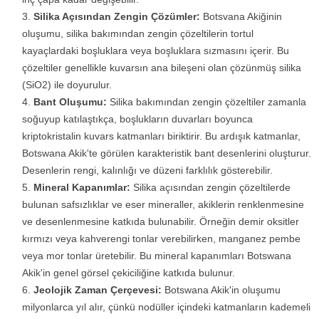
Silika Açısından Zengin Çözümler:
Botsvana Akiğinin
oluşumu, silika bakımından zengin çözeltilerin tortul
kayaçlardaki boşluklara veya boşluklara sızmasını içerir. Bu
çözeltiler genellikle kuvarsın ana bileşeni olan çözünmüş silika
(SiO2) ile doyurulur.
Bant Oluşumu:
Silika bakımından zengin çözeltiler zamanla
soğuyup katılaştıkça, boşlukların duvarları boyunca
kriptokristalin kuvars katmanları biriktirir. Bu ardışık katmanlar,
Botswana Akik'te görülen karakteristik bant desenlerini oluşturur.
Desenlerin rengi, kalınlığı ve düzeni farklılık gösterebilir.
Mineral Kapanımlar:
Silika açısından zengin çözeltilerde
bulunan safsızlıklar ve eser mineraller, akiklerin renklenmesine
ve desenlenmesine katkıda bulunabilir. Örneğin demir oksitler
kırmızı veya kahverengi tonlar verebilirken, manganez pembe
veya mor tonlar üretebilir. Bu mineral kapanımları Botswana
Akik'in genel görsel çekiciliğine katkıda bulunur.
Jeolojik Zaman Çerçevesi:
Botswana Akik'in oluşumu
milyonlarca yıl alır, çünkü nodüller içindeki katmanların kademeli