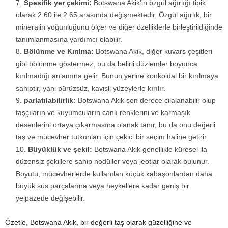
Spesifik yer çekimi:
Botswana Akik'in özgül ağırlığı tipik
olarak 2.60 ile 2.65 arasında değişmektedir. Özgül ağırlık, bir
mineralin yoğunluğunu ölçer ve diğer özelliklerle birleştirildiğinde
tanımlanmasına yardımcı olabilir.
Bölünme ve Kırılma:
Botswana Akik, diğer kuvars çeşitleri
gibi bölünme göstermez, bu da belirli düzlemler boyunca
kırılmadığı anlamına gelir. Bunun yerine konkoidal bir kırılmaya
sahiptir, yani pürüzsüz, kavisli yüzeylerle kırılır.
parlatılabilirlik:
Botswana Akik son derece cilalanabilir olup
taşçıların ve kuyumcuların canlı renklerini ve karmaşık
desenlerini ortaya çıkarmasına olanak tanır, bu da onu değerli
taş ve mücevher tutkunları için çekici bir seçim haline getirir.
Büyüklük ve şekil:
Botswana Akik genellikle küresel ila
düzensiz şekillere sahip nodüller veya jeotlar olarak bulunur.
Boyutu, mücevherlerde kullanılan küçük kabaşonlardan daha
büyük süs parçalarına veya heykellere kadar geniş bir
yelpazede değişebilir.
Özetle, Botswana Akik, bir değerli taş olarak güzelliğine ve