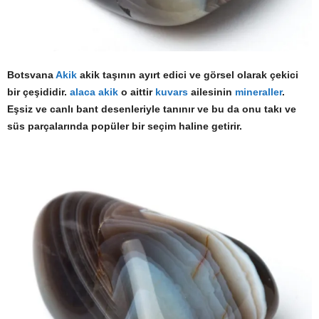
Botsvana
Akik
akik taşının ayırt edici ve görsel olarak çekici
bir çeşididir.
alaca akik
o aittir
kuvars
ailesinin
mineraller
.
Eşsiz ve canlı bant desenleriyle tanınır ve bu da onu takı ve
süs parçalarında popüler bir seçim haline getirir.