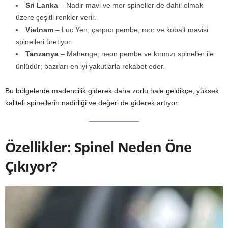
Sri Lanka
– Nadir mavi ve mor spineller de dahil olmak
üzere çeşitli renkler verir.
Vietnam
– Luc Yen, çarpıcı pembe, mor ve kobalt mavisi
spinelleri üretiyor.
Tanzanya
– Mahenge, neon pembe ve kırmızı spineller ile
ünlüdür; bazıları en iyi yakutlarla rekabet eder.
Bu bölgelerde madencilik giderek daha zorlu hale geldikçe, yüksek
kaliteli spinellerin nadirliği ve değeri de giderek artıyor.
Özellikler: Spinel Neden Öne
Çıkıyor?