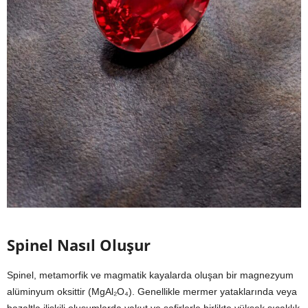
Spinel Nasıl Oluşur
Spinel, metamorfik ve magmatik kayalarda oluşan bir magnezyum
alüminyum oksittir (MgAl₂O₄). Genellikle mermer yataklarında veya