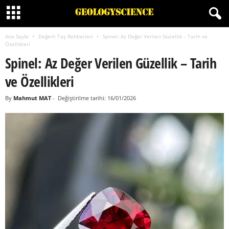
Ana Sayfa
Değerli Taş Rehberleri
Spinel: Az Değer Verilen Güzellik – Tarih ve
Özellikleri
Spinel: Az Değer Verilen Güzellik – Tarih
ve Özellikleri
By
Mahmut MAT
-
Değiştirilme tarihi: 16/01/2026