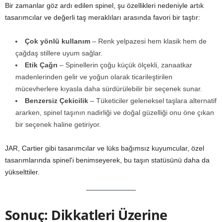
Bir zamanlar göz ardı edilen spinel, şu özellikleri nedeniyle artık
tasarımcılar ve değerli taş meraklıları arasında favori bir taştır:
Çok yönlü kullanım
– Renk yelpazesi hem klasik hem de
çağdaş stillere uyum sağlar.
Etik Çağrı
– Spinellerin çoğu küçük ölçekli, zanaatkar
madenlerinden gelir ve yoğun olarak ticarileştirilen
mücevherlere kıyasla daha sürdürülebilir bir seçenek sunar.
Benzersiz Çekicilik
– Tüketiciler geleneksel taşlara alternatif
ararken, spinel taşının nadirliği ve doğal güzelliği onu öne çıkan
bir seçenek haline getiriyor.
JAR, Cartier gibi tasarımcılar ve lüks bağımsız kuyumcular, özel
tasarımlarında spinel'i benimseyerek, bu taşın statüsünü daha da
yükselttiler.
Sonuç: Dikkatleri Üzerine