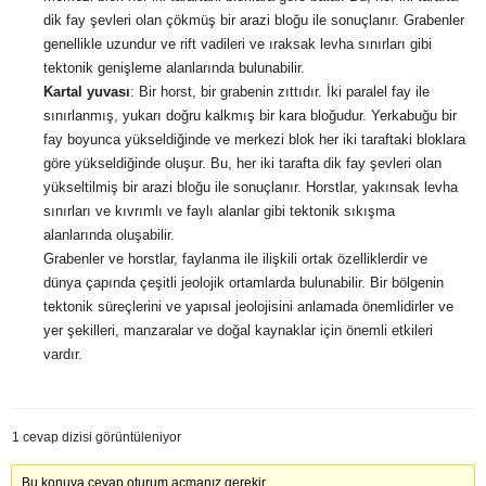
dik fay şevleri olan çökmüş bir arazi bloğu ile sonuçlanır. Grabenler
genellikle uzundur ve rift vadileri ve ıraksak levha sınırları gibi
tektonik genişleme alanlarında bulunabilir.
Kartal yuvası
: Bir horst, bir grabenin zıttıdır. İki paralel fay ile
sınırlanmış, yukarı doğru kalkmış bir kara bloğudur. Yerkabuğu bir
fay boyunca yükseldiğinde ve merkezi blok her iki taraftaki bloklara
göre yükseldiğinde oluşur. Bu, her iki tarafta dik fay şevleri olan
yükseltilmiş bir arazi bloğu ile sonuçlanır. Horstlar, yakınsak levha
sınırları ve kıvrımlı ve faylı alanlar gibi tektonik sıkışma
alanlarında oluşabilir.
Grabenler ve horstlar, faylanma ile ilişkili ortak özelliklerdir ve
dünya çapında çeşitli jeolojik ortamlarda bulunabilir. Bir bölgenin
tektonik süreçlerini ve yapısal jeolojisini anlamada önemlidirler ve
yer şekilleri, manzaralar ve doğal kaynaklar için önemli etkileri
vardır.
1 cevap dizisi görüntüleniyor
Bu konuya cevap oturum açmanız gerekir.