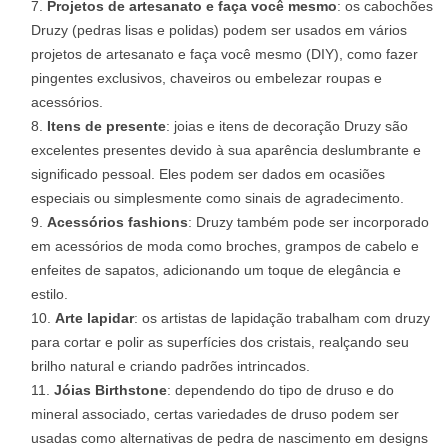
Projetos de artesanato e faça você mesmo
: os cabochões
Druzy (pedras lisas e polidas) podem ser usados ​​em vários
projetos de artesanato e faça você mesmo (DIY), como fazer
pingentes exclusivos, chaveiros ou embelezar roupas e
acessórios.
Itens de presente
: joias e itens de decoração Druzy são
excelentes presentes devido à sua aparência deslumbrante e
significado pessoal. Eles podem ser dados em ocasiões
especiais ou simplesmente como sinais de agradecimento.
Acessórios fashions
: Druzy também pode ser incorporado
em acessórios de moda como broches, grampos de cabelo e
enfeites de sapatos, adicionando um toque de elegância e
estilo.
Arte lapidar
: os artistas de lapidação trabalham com druzy
para cortar e polir as superfícies dos cristais, realçando seu
brilho natural e criando padrões intrincados.
Jóias Birthstone
: dependendo do tipo de druso e do
mineral associado, certas variedades de druso podem ser
usadas como alternativas de pedra de nascimento em designs