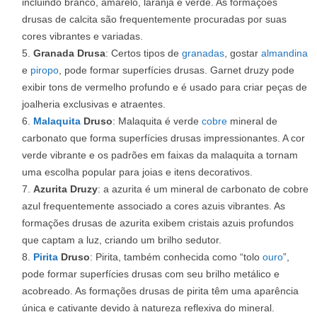
incluindo branco, amarelo, laranja e verde. As formações
drusas de calcita são frequentemente procuradas por suas
cores vibrantes e variadas.
Granada Drusa
: Certos tipos de
granadas
, gostar
almandina
e
piropo
, pode formar superfícies drusas. Garnet druzy pode
exibir tons de vermelho profundo e é usado para criar peças de
joalheria exclusivas e atraentes.
Malaquita
Druso
: Malaquita é verde
cobre
mineral de
carbonato que forma superfícies drusas impressionantes. A cor
verde vibrante e os padrões em faixas da malaquita a tornam
uma escolha popular para joias e itens decorativos.
Azurita Druzy
: a azurita é um mineral de carbonato de cobre
azul frequentemente associado a cores azuis vibrantes. As
formações drusas de azurita exibem cristais azuis profundos
que captam a luz, criando um brilho sedutor.
Pirita
Druso
: Pirita, também conhecida como “tolo
ouro
”,
pode formar superfícies drusas com seu brilho metálico e
acobreado. As formações drusas de pirita têm uma aparência
única e cativante devido à natureza reflexiva do mineral.