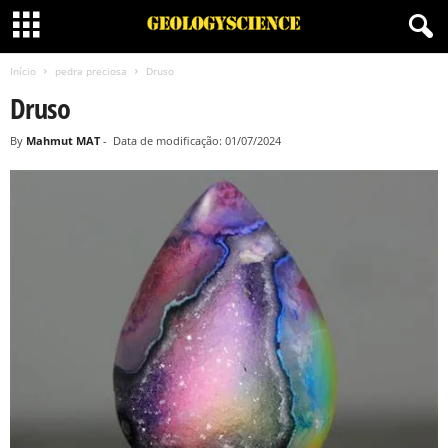
Início
pedra preciosa
Druso
Druso
By
Mahmut MAT
-
Data de modificação: 01/07/2024